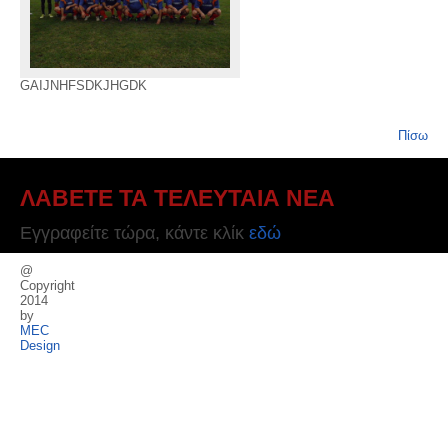
GAIJNHFSDKJHGDK
Πίσω
ΛΑΒΕΤΕ ΤΑ ΤΕΛΕΥΤΑΙΑ ΝΕΑ
Εγγραφείτε τώρα, κάντε κλίκ
εδώ
@
Copyright
2014
by
MEC
Design