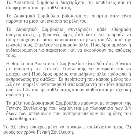
Το Διοικητικό Συμβούλιο διαχειρίζεται τις υποθέσεις και τα
συμφέροντα του πρωταθλήματος.
Το Διοικητικό Συμβούλιο βρίσκεται σε απαρτία όταν είναι
παρόντα τα μισά και ένα από τα μέλη του.
Το Διοικητικό Συμβούλιο συνεδριάζει κάθε εβδομάδα
απογευματινές ή βραδινές ώρες έτσι ώστε να μπορούν να
συμμετάσχουν σ' αυτό απρόσκοπτα τα μέλη του ΔΣ μετά την
εργασία τους. Επιπλέον να μπορούν άλλοι Πρόεδροι ομάδων ή
ενδιαφερόμενοι να παραστούν και να εκφράσουν τις απόψεις
τους.
Η θητεία του Διοικητικού Συμβουλίου είναι δύο έτη. Δύναται
με απόφαση της Γενικής Συνέλευσης να αποφασίζεται να
μετέχει αντί Πρόεδρος ομάδος οποιαδήποτε άλλο πρόσωπο ή
εκπρόσωπος της ομάδας. Σε περίπτωση που κάποιο μέλος του
ΔΣ δεν μπορεί ν' ανταποκριθεί στα καθήκοντά του τότε παύεται
από την Γ.Σ. του πρωταθλήματος και αντικαθίσταται με σχετική
απόφασή της.
Τα μέλη του Διοικητικού Συμβουλίου παύονται με απόφαση της
Γενικής Συνέλευσης που λαμβάνεται με πλειοψηφία των 3/4
όλων των υπευθύνων που αντιπροσωπεύουν τις ομάδες του
πρωταθλήματος.
Το ΔΣ είναι υποχρεωμένο να συγκαλεί τουλάχιστον τρεις (3)
φορές τον χρόνο Γενική Συνέλευση.