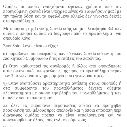
Ομάδες οι οποίες ενδεχόμενα όφειλαν χρήματα από την
προηγούμενη χρονιά είναι υποχρεωμένες να εξοφλήσουν μαζί με
την πρώτη δόση και τα οφειλόμενα αλλιώς δεν γίνονται δεκτές
στο πρωτάθλημα.
Με απόφαση της Γενικής Συνέλευσης και με πλειοψηφία 3/4 των
ομάδων μπορεί ομάδα να διαγραφεί από το πρωτάθλημα για
σπουδαίο λόγο.
Σπουδαίοι λόγοι είναι οι εξής :
α) παραβαίνει τια αποφάσεις των Γενικών Συνελεύσεων ή του
Διοικητικού Συμβουλίου ή τις διατάξεις του παρόντος.
β) Όταν καθυστερεί τις συνδρομές ή άλλες από οποιαδήποτε
αιτία οικονομικές υποχρεώσεις της προς το πρωτάθλημα πέραν
των 3 μηνών από την ημερομηνία που έγιναν απαιτητές.
γ) Όταν αναπτύσσει δραστηριότητα αντίθετη στους σκοπούς ή
στα συμφέροντα του πρωταθλήματος δέχεται αθέμιτα
πλεονεκτήματα με σκοπό την βλάβη του πρωταθλήματος ή των
ομάδων που το απαρτίζουν
Σε όλες τις παραπάνω περιπτώσεις πρέπει να προηγηθεί
πρόσκληση του μέλους προς απολογία και η όποια απόφαση περί
διαγραφής ομάδας πρέπει να είναι αιτιολογημένη και να
κοινοποιηθεί σε όλους τους ενδιαφερόμενους.