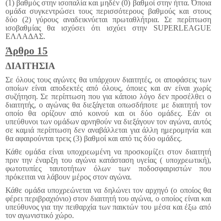
(1) βαθμός στην ισοπαλία και μηδέν (0) βαθμοί στην ήττα. Όποια
ομάδα συγκεντρώσει τους περισσότερους βαθμούς και στους
δύο (2) γύρους αναδεικνύεται πρωταθλήτρια. Σε περίπτωση
ισοβαθμίας θα ισχύσει ότι ισχύει στην
SUPER
LEAGUE
ΕΛΛΑΔΑΣ.
Άρθρο 15
ΔΙΑΙΤΗΣΙΑ
Σε όλους τους αγώνες θα υπάρχουν διαιτητές, οι αποφάσεις των
οποίων είναι αποδεκτές από όλους, όποιες και αν είναι χωρίς
συζήτηση. Σε περίπτωση που για κάποιο λόγο δεν προσέλθει ο
διαιτητής, ο αγώνας θα διεξάγεται οπωσδήποτε με διαιτητή τον
οποίο θα ορίζουν από κοινού και οι δύο ομάδες. Εάν οι
υπεύθυνοι των ομάδων αρνηθούν να διεξάγουν τον αγώνα, αυτός
σε καμιά περίπτωση δεν αναβάλλεται για άλλη ημερομηνία και
θα αφαιρούνται τρεις (3) βαθμοί και από τις δύο ομάδες.
Κάθε ομάδα είναι υποχρεωμένη να προσκομίζει στον διαιτητή
πριν την έναρξη του αγώνα κατάσταση υγείας ( υποχρεωτική),
φωτοτυπίες ταυτοτήτων όλων των ποδοσφαιριστών που
πρόκειται να λάβουν μέρος στον αγώνα.
Κάθε ομάδα υποχρεώνεται να δηλώνει τον αρχηγό (ο οποίος θα
φέρει περιβραχιόνιο) στον διαιτητή του αγώνα, ο οποίος είναι και
υπεύθυνος για την πειθαρχία των παικτών του μέσα και έξω από
τον αγωνιστικό χώρο.