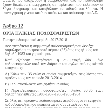
Ομάδες που αποχωρούν ή διαγράφονται από το πρωτάθλημα
έχουν δικαίωμα επανεγγραφής σε περίπτωση που εκλείπουν οι
λόγοι διαγραφής και καταβάλουν τα πιθανά οφειλόμενα. Η
επανεγγραφή γίνεται κατόπιν αιτήσεως και απόφασης του Δ.Σ.
Άρθρο 12
ΟΡΙΑ ΗΛΙΚΙΑΣ ΠΟΔΟΣΦΑΙΡΙΣΤΩΝ
Για την ποδοσφαιρική περίοδο 2017-2018
Δεν επιτρέπεται η συμμετοχή ποδοσφαιριστή που δεν έχει
συμπληρώσει το τριακοστό πέμπτο (35) έτος της ηλικίας του
δηλαδή 1983 και γηραιότεροι.
Κατ’ εξαίρεση επιτρέπεται η συμμετοχή δύο μόνο
ποδοσφαιριστών κατά την διάρκεια του αγώνα από τις κάτωθι
κατηγορίες:
Α) Κάτω των 35 ετών οι οποίοι συμμετείχαν στις λίστες των
ομάδων τους την περίοδο 2013-2014
Β) Τερματοφύλακας ανεξαρτήτου ηλικίας.
Γ) Νεοεισερχόμενοι ποδοσφαιριστές ηλικίας 30-35 ετών
δηλαδή γεννηθέντες 1988-1987-1986-1985-1984
Σε όλες τις παραπάνω ποδοσφαιρικές περιόδους οι εν ενεργεία
ποδοσφαιριστές που επιτρέπεται να συμμετάσχουν σε