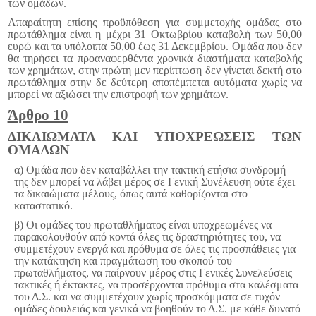
των ομάδων.
Απαραίτητη επίσης προϋπόθεση για συμμετοχής ομάδας στο
πρωτάθλημα είναι η μέχρι 31 Οκτωβρίου καταβολή των 50,00
ευρώ και τα υπόλοιπα 50,00 έως 31 Δεκεμβρίου. Ομάδα που δεν
θα τηρήσει τα προαναφερθέντα χρονικά διαστήματα καταβολής
των χρημάτων, στην πρώτη μεν περίπτωση δεν γίνεται δεκτή στο
πρωτάθλημα στην δε δεύτερη αποπέμπεται αυτόματα χωρίς να
μπορεί να αξιώσει την επιστροφή των χρημάτων.
Άρθρο 10
ΔΙΚΑΙΩΜΑΤΑ ΚΑΙ ΥΠΟΧΡΕΩΣΕΙΣ ΤΩΝ
ΟΜΑΔΩΝ
α) Ομάδα που δεν καταβάλλει την τακτική ετήσια συνδρομή
της δεν μπορεί να λάβει μέρος σε Γενική Συνέλευση ούτε έχει
τα δικαιώματα μέλους, όπως αυτά καθορίζονται στο
καταστατικό.
β) Οι ομάδες του πρωταθλήματος είναι υποχρεωμένες να
παρακολουθούν από κοντά όλες τις δραστηριότητες του, να
συμμετέχουν ενεργά και πρόθυμα σε όλες τις προσπάθειες για
την κατάκτηση και πραγμάτωση του σκοπού του
πρωταθλήματος, να παίρνουν μέρος στις Γενικές Συνελεύσεις
τακτικές ή έκτακτες, να προσέρχονται πρόθυμα στα καλέσματα
του Δ.Σ. και να συμμετέχουν χωρίς προσκόμματα σε τυχόν
ομάδες δουλειάς και γενικά να βοηθούν το Δ.Σ. με κάθε δυνατό