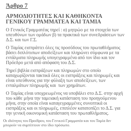
Άρθρο 7
ΑΡΜΟΔΙΟΤΗΤΕΣ ΚΑΙ ΚΑΘΗΚΟΝΤΑ
ΓΕΝΙΚΟΥ ΓΡΑΜΜΑΤΕΑ ΚΑΙ ΤΑΜΙΑ
Ο Γενικός Γραμματέας τηρεί : α) μητρώο με τα στοιχεία των
υπευθύνων των ομάδων β) τα πρακτικά των συνεδριάσεων των
Δ.Σ. και των Γ.Σ.
Ο Ταμίας εισπράττει όλες τις προσόδους του πρωταθλήματος
βάσει διπλότυπων αποδείξεων και πληρώνει σύμφωνα με τα
εντάλματα πληρωμής υπογεγραμμένα από τον ίδιο και τον
Πρόεδρο μετά από απόφαση του Δ.Σ.
Τηρεί βιβλία εισπράξεων και πληρωμών στο οποίο
καταχωρίζονται τακτικά όλες οι εισπράξεις και πληρωμές και
είναι υπεύθυνος για την φύλαξη των αποδείξεων, των
ενταλμάτων πληρωμής και των χρημάτων.
Ο Ταμίας είναι υποχρεωμένος να υποβάλει στο Δ.Σ. στην αρχή
του κάθε μήνα την ταμειακή κατάσταση του προηγούμενου
μήνα, στην οποία είναι καταγεγραμμένες συνοπτικά οι
εισπράξεις και οι πληρωμές, επιπλέον κατατοπίζει το Δ.Σ. για
την γενική οικονομική κατάσταση του πρωταθλήματος.
Οι ιδιότητες του Προέδρου, του Γενικού Γραμματέα και του Ταμία δεν
μπορούν να συμπίπτουν στο ίδιο πρόσωπο.