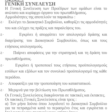
ΓΕΝΙΚΗ ΣΥΝΕΛΕΥΣΗ
Η Γενική Συνέλευση των Προέδρων των ομάδων είναι το
ανώτατο και κυρίαρχο όργανο του πρωταθλήματος.
Αρμοδιότητες της αποτελούν τα παρακάτω :
·
Εκλέγει το Διοικητικό Συμβούλιο, καθορίζει τις αρμοδιότητές
$1
του και ελέγχει τις πράξεις και παραλείψεις του.
·
Εγκρίνει ή απορρίπτει τον απολογισμό δράσης και
$1
διαχείρισης του Διοικητικού Συμβουλίου, όπως και τους
ετήσιους ισολογισμούς.
·
Παίρνει αποφάσεις για την στρατηγική και τη δράση του
$1
πρωταθλήματος.
·
Εγκρίνει ή τροποποιεί τους ετήσιους προϋπολογισμούς
$1
εσόδων και εξόδων και τον συνολικό προϋπολογισμό της κάθε
περιόδου.
·
Αποφασίζει για την τροποποίηση του καταστατικού.
$1
·
Μεριμνά για την βελτίωση του Πρωταθλήματος.
$1
Οι Γενικές Συνελεύσεις διακρίνονται σε τακτικές και έκτακτες.
Οι τακτικές Γενικές Συνελεύσεις είναι τρεις :
α) Τον μήνα Ιούνιο όπου λογοδοτεί το Διοικητικό Συμβούλιο
για τα πεπραγμένα κατά το περασμένο έτος και εγκρίνεται ο