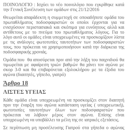
ΠΟΙΝΟΛΟΓΙΟ : Ισχύει το νέο ποινολόγιο που εγκρίθηκε κατά
την Γενική Συνέλευση των ομάδων στις 21/12/2016
Θεωρείται απαράδεκτη η συμμετοχή σε οποιαδήποτε ομάδα του
πρωταθλήματος ποδοσφαιριστών οι οποίοι έρχονται για να
ενισχύσουν περιστασιακά και σκόπιμα για ευνόητους αλλά και
αντίθετους με το πνεύμα του πρωταθλήματος λόγους. Για το
λόγο αυτό οι ομάδες είναι υποχρεωμένες να προσκομίζουν λίστα
με τις ανάλογες φωτοτυπίες ταυτοτήτων των ποδοσφαιριστών
τους, που πρόκειται να χρησιμοποιήσουν κατά την διάρκεια της
ποδοσφαιρικής χρονιάς.
Ομάδα που θα αποσύρεται πριν από την λήξη του παιχνιδιού θα
τιμωρείται με αφαίρεση τριών βαθμών θα χάνει τον αγώνα με
σκορ 3-0 και θα επιβαρύνεται εξολοκλήρου με τα έξοδα του
αγώνα (διαιτητές, γήπεδο, γιατρό)
Άρθρο 18
ΛΙΣΤΕΣ ΥΓΕΙΑΣ
Κάθε ομάδα είναι υποχρεωμένη να προσκομίζει στον διαιτητή
πριν την έναρξη του αγώνα κατάσταση υγείας ( υποχρεωτική),
φωτοτυπίες ταυτοτήτων όλων των ποδοσφαιριστών που
πρόκειται να λάβουν μέρος στον αγώνα. Επίσης είναι
υποχρεωμένη να υποβάλλει τα μέλη της σε ιατρικές εξετάσεις.
Σε περίπτωση μη προσέλευσης Γιατρού στα γήπεδα ο αγώνας