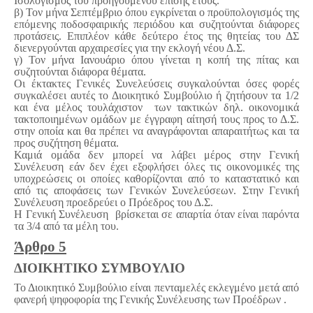
Ισολογισμός του προηγούμενου επίσης έτους.
β) Τον μήνα Σεπτέμβριο όπου εγκρίνεται ο προϋπολογισμός της
επόμενης ποδοσφαιρικής περιόδου και συζητούνται διάφορες
προτάσεις. Επιπλέον κάθε δεύτερο έτος της θητείας του ΔΣ
διενεργούνται αρχαιρεσίες για την εκλογή νέου Δ.Σ.
γ) Τον μήνα Ιανουάριο όπου γίνεται η κοπή της πίτας και
συζητούνται διάφορα θέματα.
Οι έκτακτες Γενικές Συνελεύσεις συγκαλούνται όσες φορές
συγκαλέσει αυτές το Διοικητικό Συμβούλιο ή ζητήσουν τα 1/2
και ένα μέλος τουλάχιστον των τακτικών δηλ. οικονομικά
τακτοποιημένων ομάδων με έγγραφη αίτησή τους προς το Δ.Σ.
στην οποία και θα πρέπει να αναγράφονται απαραιτήτως και τα
προς συζήτηση θέματα.
Καμιά ομάδα δεν μπορεί να λάβει μέρος στην Γενική
Συνέλευση εάν δεν έχει εξοφλήσει όλες τις οικονομικές της
υποχρεώσεις οι οποίες καθορίζονται από το καταστατικό και
από τις αποφάσεις των Γενικών Συνελεύσεων. Στην Γενική
Συνέλευση προεδρεύει ο Πρόεδρος του Δ.Σ.
Η Γενική Συνέλευση βρίσκεται σε απαρτία όταν είναι παρόντα
τα 3/4 από τα μέλη του.
Άρθρο 5
ΔΙΟΙΚΗΤΙΚΟ ΣΥΜΒΟΥΛΙΟ
Το Διοικητικό Συμβούλιο είναι πενταμελές εκλεγμένο μετά από
φανερή ψηφοφορία της Γενικής Συνέλευσης των Προέδρων .