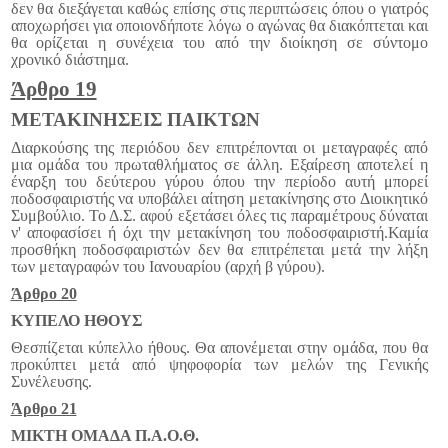
δεν θα διεξάγεται καθώς επίσης στις περιπτώσεις όπου ο γιατρός
αποχωρήσει για οποιονδήποτε λόγω ο αγώνας θα διακόπτεται και
θα ορίζεται η συνέχεια του από την διοίκηση σε σύντομο
χρονικό διάστημα.
Άρθρο 19
ΜΕΤΑΚΙΝΗΣΕΙΣ ΠΑΙΚΤΩΝ
Διαρκούσης της περιόδου δεν επιτρέπονται οι μεταγραφές από
μια ομάδα του πρωταθλήματος σε άλλη. Εξαίρεση αποτελεί η
έναρξη του δεύτερου γύρου όπου την περίοδο αυτή μπορεί
ποδοσφαιριστής να υποβάλει αίτηση μετακίνησης στο Διοικητικό
Συμβούλιο. Το Δ.Σ. αφού εξετάσει όλες τις παραμέτρους δύναται
ν' αποφασίσει ή όχι την μετακίνηση του ποδοσφαιριστή.
Καμία
προσθήκη ποδοσφαιριστών δεν θα επιτρέπεται μετά την λήξη
των μεταγραφών του Ιανουαρίου (αρχή β γύρου).
Άρθρο 20
ΚΥΠΕΛΟ ΗΘΟΥΣ
Θεσπίζεται κύπελλο ήθους. Θα απονέμεται στην ομάδα, που θα
προκύπτει μετά από ψηφοφορία των μελών της Γενικής
Συνέλευσης.
Άρθρο 21
ΜΙΚΤΗ ΟΜΑΔΑ Π.Α.Ο.Θ.