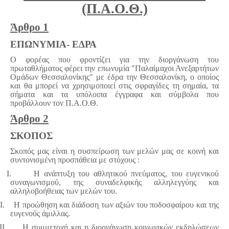
(Π.Α.Ο.Θ.)
Άρθρο 1
ΕΠΩΝΥΜΙΑ- ΕΔΡΑ
Ο φορέας που φροντίζει για την διοργάνωση του
πρωταθλήματος φέρει την επωνυμία "Παλαίμαχοι Ανεξαρτήτων
Ομάδων Θεσσαλονίκης" με έδρα την Θεσσαλονίκη, ο οποίος
και θα μπορεί να χρησιμοποιεί στις σφραγίδες τη σημαία, τα
σήματα και τα υπόλοιπα έγγραφα και σύμβολα που
προβάλλουν τον Π.Α.Ο.Θ.
Άρθρο 2
ΣΚΟΠΟΣ
Σκοπός μας είναι η συσπείρωση των μελών μας σε κοινή και
συντονισμένη προσπάθεια με στόχους :
I.
Η ανάπτυξη του αθλητικού πνεύματος, του ευγενικού
συναγωνισμού, της συναδελφικής αλληλεγγύης και
αλληλοβοήθειας των μελών του.
I.
Η προώθηση και διάδοση των αξιών του ποδοσφαίρου και της
ευγενούς άμιλλας.
II.
Η συμμετοχή και η διοργάνωση κοινωνικών εκδηλώσεων