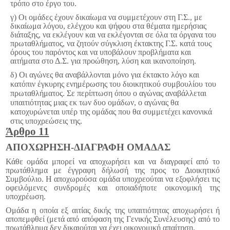
τρόπο στο έργο του.
γ) Οι ομάδες έχουν δικαίωμα να συμμετέχουν στη Γ.Σ., με
δικαίωμα λόγου, ελέγχου και ψήφου στα θέματα ημερήσιας
διάταξης, να εκλέγουν και να εκλέγονται σε όλα τα όργανα του
πρωταθλήματος, να ζητούν σύγκλιση έκτακτης Γ.Σ. κατά τους
όρους του παρόντος και να υποβάλουν προβλήματα και
αιτήματα στο Δ.Σ. για προώθηση, λύση και ικανοποίηση.
δ) Οι αγώνες θα αναβάλλονται μόνο για έκτακτο λόγο και
κατόπιν έγκυρης ενημέρωσης του διοικητικού συμβουλίου του
πρωταθλήματος. Σε περίπτωση όπου ο αγώνας αναβάλλεται
υπαιτιότητας μιας εκ των δυο ομάδων, ο αγώνας θα
κατοχυρώνεται υπέρ της ομάδας που θα συμμετέχει κανονικά
στις υποχρεώσεις της.
Άρθρο 11
ΑΠΟΧΩΡΗΣΗ-ΔΙΑΓΡΑΦΗ ΟΜΑΔΑΣ
Κάθε ομάδα μπορεί να αποχωρήσει και να διαγραφεί από το
πρωτάθλημα με έγγραφη δήλωσή της προς το Διοικητικό
Συμβούλιο. Η αποχωρούσα ομάδα υποχρεούται να εξοφλήσει τις
οφειλόμενες συνδρομές και οποιαδήποτε οικονομική της
υποχρέωση.
Ομάδα η οποία εξ αιτίας δικής της υπαιτιότητας αποχωρήσει ή
αποπεμφθεί (μετά από απόφαση της Γενικής Συνέλευσης) από το
πρωτάθλημα δεν δικαιούται να έχει οικονομική απαίτηση.