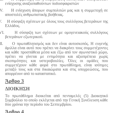
ενίσχυσης αναξιοπαθούντων ποδοσφαιριστών
IV.
Η ενίσχυση άπορων συμπολιτών μας και η συμμετοχή σε
αποστολές ανθρωπιστικής βοήθειας.
V.
Η σύσφιξη σχέσεων με όλους τους συλλόγους βετεράνων της
Ελλάδος.
VI.
Η σύσφιξη των σχέσεων με ομογενειακούς συλλόγους
βετεράνων εξωτερικού.
I.
Ο πρωταθλητισμός και δεν είναι αυτοσκοπός. Η ευγενής
άμιλλα είναι αυτό που πρέπει να διακρίνει τους συμμετέχοντες
και κάθε προσπάθεια μέσα και έξω από τον αγωνιστικό χώρο,
πρέπει να γίνεται με εντιμότητα και αξιοπρέπεια χωρίς
σκοπιμότητες και υστεροβουλίες. Όλες οι ομάδες που
συμμετέχουν κάθε φορά στο πρωτάθλημα, είναι ισότιμες
μεταξύ τους και στα δικαιώματα και στις υποχρεώσεις, που
απορρέουν από το καταστατικό.
Άρθρο 3
ΔΙΟΙΚΗΣΗ
Το πρωτάθλημα διοικείται από πενταμελές (5) Διοικητικό
Συμβούλιο το οποίο εκλέγεται από την Γενική Συνέλευση κάθε
δύο χρόνια την περίοδο του Σεπτεμβρίου.
Άρθρο 4