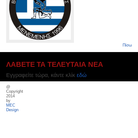
Πίσω
ΛΑΒΕΤΕ ΤΑ ΤΕΛΕΥΤΑΙΑ ΝΕΑ
Εγγραφείτε τώρα, κάντε κλίκ
εδώ
@
Copyright
2014
by
MEC
Design