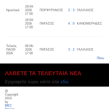
18-04-
Ημιτελικά
2026
ΠΟΡΦΥΡΙΑΚΟΣ
2 : 3
ΓΑΛΙΛΑΙΟΣ
17:00
18-04-
2026
ΠΗΓΑΣΟΣ
4 : 0
ΚΑΝΟΝΙΕΡΗΔΕΣ
17:00
Τελικός
06-06-
ΠΑΟΘ
2026
ΠΗΓΑΣΟΣ
3 : 2
ΓΑΛΙΛΑΙΟΣ
2026
17:00
Πίσω
ΛΑΒΕΤΕ ΤΑ ΤΕΛΕΥΤΑΙΑ ΝΕΑ
Εγγραφείτε τώρα, κάντε κλίκ
εδώ
@
Copyright
2014
by
MEC