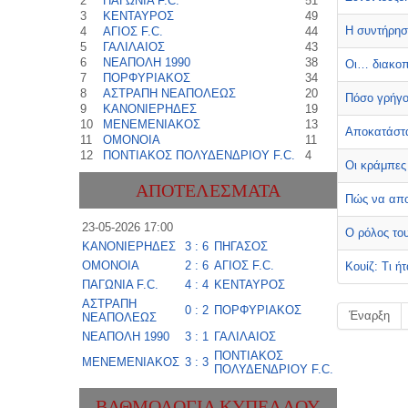
2
ΠΑΓΩΝΙΑ F.C.
51
3
ΚΕΝΤΑΥΡΟΣ
49
Η συντήρησ
4
ΑΓΙΟΣ F.C.
44
5
ΓΑΛΙΛΑΙΟΣ
43
6
ΝΕΑΠΟΛΗ 1990
38
Οι… διακοπ
7
ΠΟΡΦΥΡΙΑΚΟΣ
34
8
ΑΣΤΡΑΠΗ ΝΕΑΠΟΛΕΩΣ
20
Πόσο γρήγο
9
ΚΑΝΟΝΙΕΡΗΔΕΣ
19
10
ΜΕΝΕΜΕΝΙΑΚΟΣ
13
Αποκατάστα
11
ΟΜΟΝΟΙΑ
11
12
ΠΟΝΤΙΑΚΟΣ ΠΟΛΥΔΕΝΔΡΙΟΥ F.C.
4
Οι κράμπες 
ΑΠΟΤΕΛΕΣΜΑΤΑ
Πώς να απο
23-05-2026 17:00
Ο ρόλος το
ΚΑΝΟΝΙΕΡΗΔΕΣ
3 : 6
ΠΗΓΑΣΟΣ
ΟΜΟΝΟΙΑ
2 : 6
ΑΓΙΟΣ F.C.
Κουίζ: Τι ή
ΠΑΓΩΝΙΑ F.C.
4 : 4
ΚΕΝΤΑΥΡΟΣ
ΑΣΤΡΑΠΗ
0 : 2
ΠΟΡΦΥΡΙΑΚΟΣ
Έναρξη
ΝΕΑΠΟΛΕΩΣ
ΝΕΑΠΟΛΗ 1990
3 : 1
ΓΑΛΙΛΑΙΟΣ
ΠΟΝΤΙΑΚΟΣ
ΜΕΝΕΜΕΝΙΑΚΟΣ
3 : 3
ΠΟΛΥΔΕΝΔΡΙΟΥ F.C.
ΒΑΘΜΟΛΟΓΊΑ ΚΥΠΈΛΛΟΥ