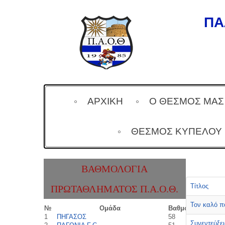
ΠΑ
ΑΡΧΙΚΗ
Ο ΘΕΣΜΟΣ ΜΑΣ
ΘΕΣΜΌΣ ΚΥΠΈΛΟΥ
ΒΑΘΜΟΛΟΓΊΑ
Τίτλος
ΠΡΩΤΑΘΛΉΜΑΤΟΣ Π.Α.Ο.Θ.
Τον καλό πο
№
Ομάδα
Βαθμοί
1
ΠΗΓΑΣΟΣ
58
Συνεντεύξε