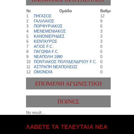
№
Ομάδα
Βαθμοί
1
ΠΗΓΑΣΟΣ
12
2
ΓΑΛΙΛΑΙΟΣ
9
3
ΠΟΡΦΥΡΙΑΚΟΣ
6
4
ΜΕΝΕΜΕΝΙΑΚΟΣ
3
5
ΚΑΝΟΝΙΕΡΗΔΕΣ
3
6
ΚΕΝΤΑΥΡΟΣ
3
7
ΑΓΙΟΣ F.C.
0
8
ΠΑΓΩΝΙΑ F.C.
0
9
ΝΕΑΠΟΛΗ 1990
0
10
ΠΟΝΤΙΑΚΟΣ ΠΟΛΥΔΕΝΔΡΙΟΥ F.C.
0
11
ΑΣΤΡΑΠΗ ΝΕΑΠΟΛΕΩΣ
0
12
ΟΜΟΝΟΙΑ
0
ΕΠΌΜΕΝΗ ΑΓΩΝΙΣΤΙΚΉ
ΠΟΙΝΕΣ
No result...
ΛΑΒΕΤΕ ΤΑ ΤΕΛΕΥΤΑΙΑ ΝΕΑ