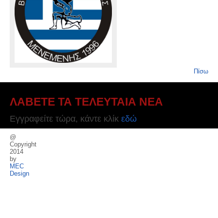
Πίσω
ΛΑΒΕΤΕ ΤΑ ΤΕΛΕΥΤΑΙΑ ΝΕΑ
Εγγραφείτε τώρα, κάντε κλίκ
εδώ
@
Copyright
2014
by
MEC
Design